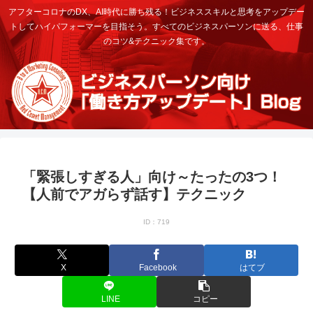
アフターコロナのDX、AI時代に勝ち残る！ビジネススキルと思考をアップデー
トしてハイパフォーマーを目指そう。すべてのビジネスパーソンに送る、仕事
のコツ&テクニック集です。
「緊張しすぎる人」向け～たったの3つ！
【人前でアガらず話す】テクニック
ID：719
X
Facebook
はてブ
LINE
コピー