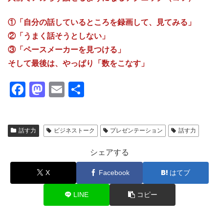
①「自分の話しているところを録画して、見てみる」
②「うまく話そうとしない」
③「ペースメーカーを見つける」
そして最後は、やっぱり「数をこなす」
F
M
E
共
a
a
m
有
c
st
ail
話す力
ビジネストーク
プレゼンテーション
話す力
e
o
b
d
シェアする
o
o
X
Facebook
はてブ
o
n
k
LINE
コピー